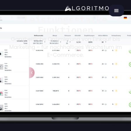
Leistungsstarke
Funktionen
Ganzheitliche Optimierung von Einkauf bis
Marketing – für nachhaltiges Wachstum im
E-Commerce.