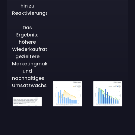
hin zu
Reaktivierungskampagnen.
Das
Ergebnis:
höhere
Wiederkaufraten,
gezieltere
Marketingmaßnahmen
und
nachhaltiges
Umsatzwachstum.