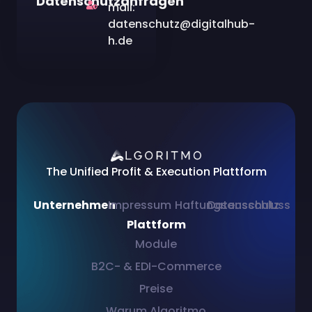
Datenschutzanfragen
mail:
datenschutz@digitalhub-
h.de
The Unified Profit & Execution Plattform
Unternehmen
Impressum
Haftungsausschluss
Datenschutz
Plattform
Module
B2C- & EDI-Commerce
Preise
Warum Algoritmo