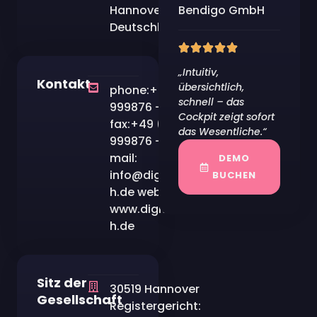
Hannover
Bendigo GmbH
Deutschland
„Intuitiv,
Kontakt
übersichtlich,
phone:+49 (0)511
schnell – das
999876 – 80
Cockpit zeigt sofort
fax:+49 (0)511
das Wesentliche.“
999876 – 99
mail:
DEMO
info@digitalhub-
BUCHEN
h.de web:
www.digitalhub-
h.de
Sitz der
30519 Hannover
Gesellschaft
Registergericht: